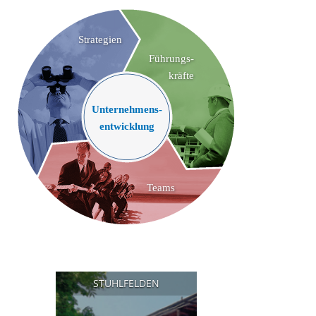
Strategien
Führungs-
kräfte
Unternehmens-
entwicklung
Teams
STUHLFELDEN