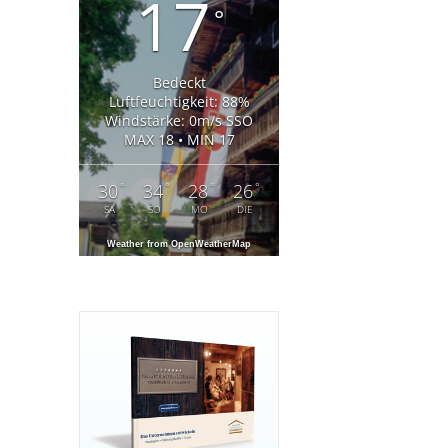
17
°
Bedeckt
Luftfeuchtigkeit: 88%
Windstärke: 0m/s SSO
MAX 18 • MIN 17
°
°
°
°
30
34
28
26
SA
SO
MO
DIE
Weather from OpenWeatherMap