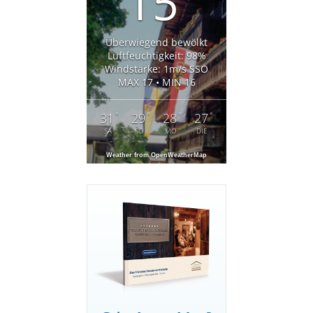
15
Überwiegend bewölkt
Luftfeuchtigkeit: 98%
Windstärke: 1m/s SSO
MAX 17 • MIN 16
°
°
°
°
31
29
28
27
SA
SO
MO
DIE
Weather from OpenWeatherMap