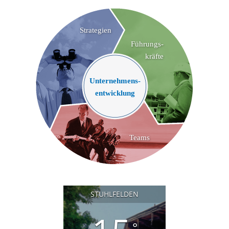
Strategien
Führungs-
kräfte
Unternehmens-
entwicklung
Teams
STUHLFELDEN
°