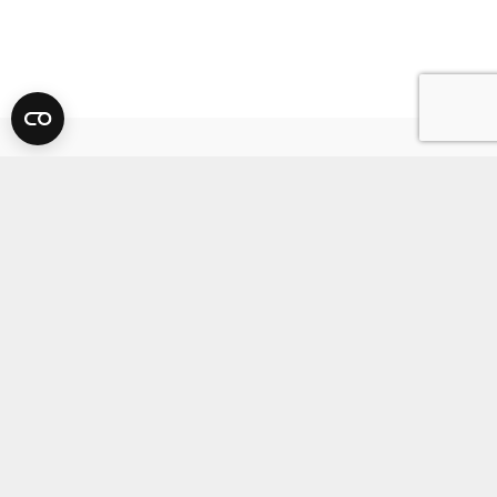
Bitte besuchen Sie auch unser Seminarhaus
ci-
am Mittelmeer
l.it
Datenschutz
Impressum